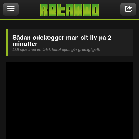
Videoer
Sådan ødelægger man sit liv på 2
minutter
Lidt sjov med en falsk lottokupon går grueligt galt!
Nyeste videoer
Biler & Motor
Crazy Stuff
Druk & Stoffer
Dyr
Ekstremt Sort!
Gaming & Geeky
Mennesker
Musikbutikken
Nasty Shit!
Owned & Fail!