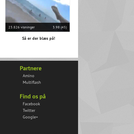
23.826 visninger
3.98 (45)
Så er der blæs på!
Partnere
Amino
Multiflash
Find os på
Facebook
Twitter
Google+
Super lækker pige danser