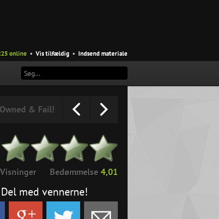
225 online
•
Vis tilfældig
•
Indsend materiale
Owned & Fail!
Visninger
Bedømmelse
4,01
Del med vennerne!