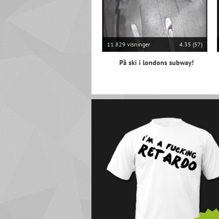
11.829 visninger
4.35 (57)
På ski i londons subway!