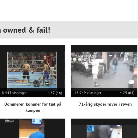
n owned & fail!
8.443 visninger
4.67 (46)
16.949 visninger
4.25 (64)
Dommeren kommer for tæt på
71-årig skyder røver i røven
kampen