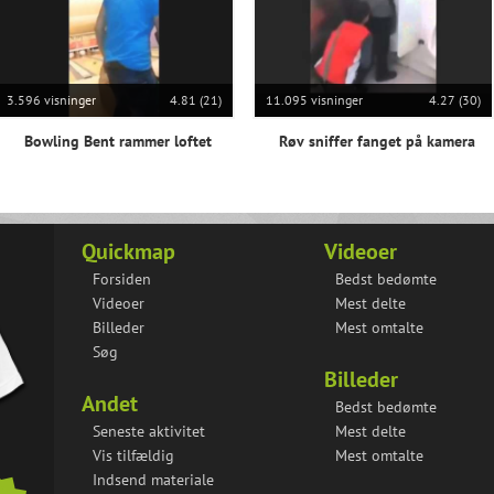
3.596 visninger
4.81 (21)
11.095 visninger
4.27 (30)
Bowling Bent rammer loftet
Røv sniffer fanget på kamera
Quickmap
Videoer
Forsiden
Bedst bedømte
Videoer
Mest delte
Billeder
Mest omtalte
Søg
Billeder
Andet
Bedst bedømte
Seneste aktivitet
Mest delte
Vis tilfældig
Mest omtalte
Indsend materiale