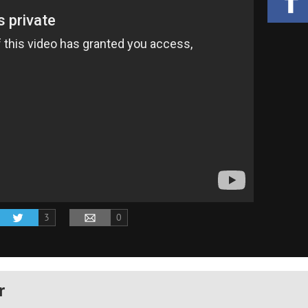
3
0
r