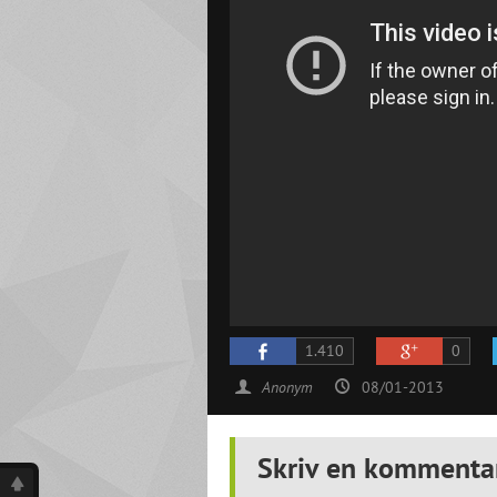
1.410
0
Anonym
08/01-2013
Skriv en kommenta