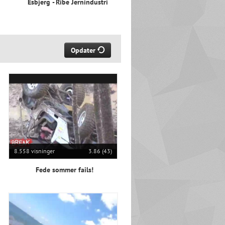
Esbjerg - Ribe Jernindustri
Opdater
8.558 visninger
3.86 (43)
Fede sommer fails!