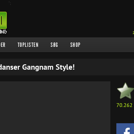
";
DER
TOPLISTEN
SØG
SHOP
danser Gangnam Style!
70.262