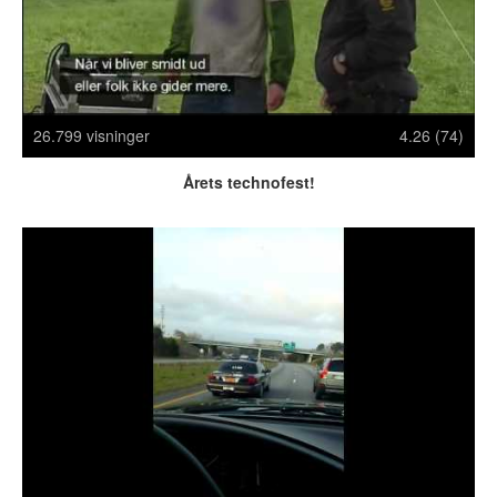
Crazy Stuff
Dyr
Facebook mm.
Illusioner
26.799 visninger
4.26 (74)
Kodak Moments
Memes
Årets technofest!
Mennesker
Nasty Shit!
Owned & Fail!
Rage Face
SMS & Autocorrect
Tattoos
Tegninger
Bedst bedømte
Flest visninger
Mest delte
Mest omtalte