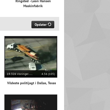
Ringsted - Leon Hansen
Maskinfabrik
Opdater
19.326 visninger
4.56 (105)
Vildeste politijagt i Dallas, Texas