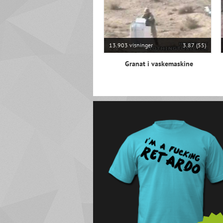
13.903 visninger
3.87 (55)
Granat i vaskemaskine