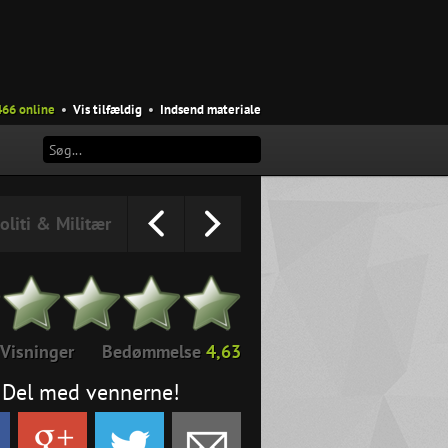
466 online
•
Vis tilfældig
•
Indsend materiale
oliti & Militær
Visninger
Bedømmelse
4,63
Del med vennerne!