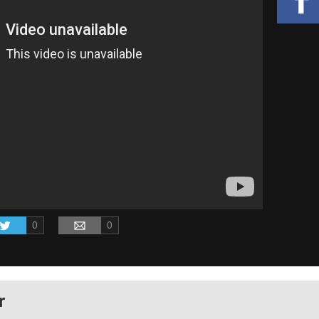
0
0
r