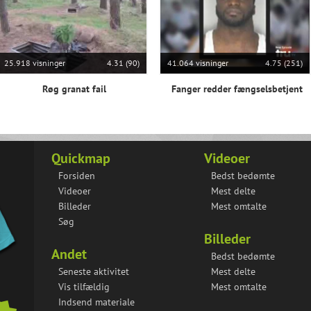
25.918 visninger
4.31 (90)
41.064 visninger
4.75 (251)
Røg granat fail
Fanger redder fængselsbetjent
Quickmap
Videoer
Forsiden
Bedst bedømte
Videoer
Mest delte
Billeder
Mest omtalte
Søg
Billeder
Andet
Bedst bedømte
Seneste aktivitet
Mest delte
Vis tilfældig
Mest omtalte
Indsend materiale