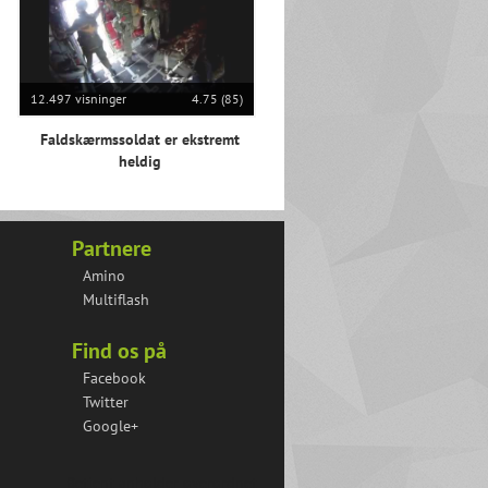
12.497 visninger
4.75 (85)
Faldskærmssoldat er ekstremt
heldig
Partnere
Amino
Multiflash
Find os på
Facebook
Twitter
Google+
Betjent anholder overordnet