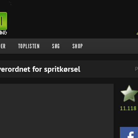
";
DER
TOPLISTEN
SØG
SHOP
erordnet for spritkørsel
P
11.118