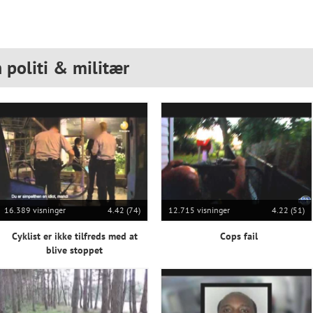
 politi & militær
16.389 visninger
4.42 (74)
12.715 visninger
4.22 (51)
Cyklist er ikke tilfreds med at
Cops fail
blive stoppet