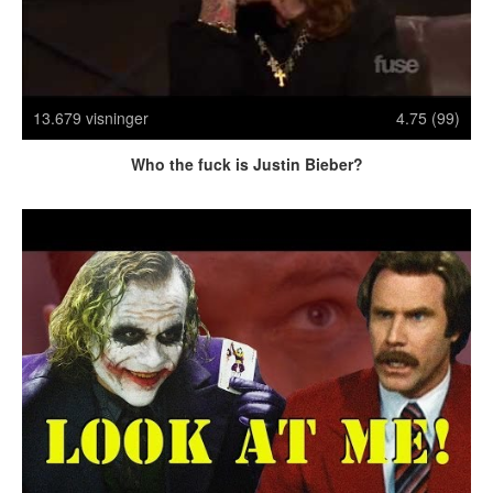
Crazy Stuff
Dyr
Facebook mm.
Illusioner
13.679 visninger
4.75 (99)
Kodak Moments
Memes
Who the fuck is Justin Bieber?
Mennesker
Nasty Shit!
Owned & Fail!
Rage Face
SMS & Autocorrect
Tattoos
Tegninger
Bedst bedømte
Flest visninger
Mest delte
Mest omtalte