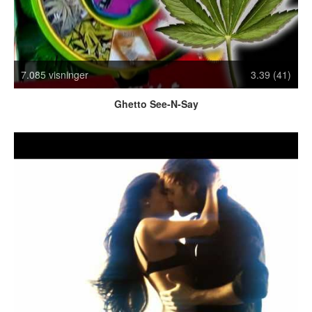
Crazy Stuff
Dyr
Facebook mm.
Illusioner
7.085 visninger
3.39 (41)
Kodak Moments
Memes
Ghetto See-N-Say
Mennesker
Nasty Shit!
Owned & Fail!
Rage Face
SMS & Autocorrect
Tattoos
Tegninger
Bedst bedømte
Flest visninger
Mest delte
Mest omtalte