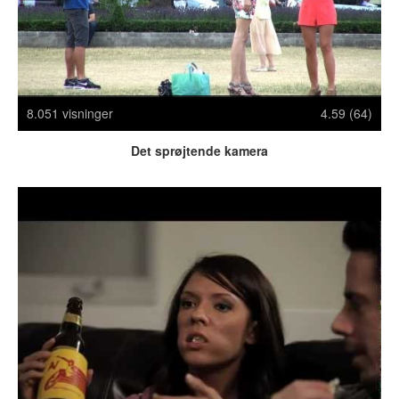
Crazy Stuff
Dyr
Facebook mm.
Illusioner
Kodak Moments
8.051 visninger
4.59 (64)
Memes
Det sprøjtende kamera
Mennesker
Nasty Shit!
Owned & Fail!
Rage Face
SMS & Autocorrect
Tattoos
Tegninger
Bedst bedømte
Flest visninger
Mest delte
Mest omtalte