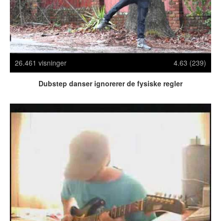
Crazy Stuff
Dyr
Facebook mm.
Illusioner
Kodak Moments
26.461 visninger
4.63 (239)
Memes
Dubstep danser ignorerer de fysiske regler
Mennesker
Nasty Shit!
Owned & Fail!
Rage Face
SMS & Autocorrect
Tattoos
Tegninger
Bedst bedømte
Flest visninger
Mest delte
Mest omtalte