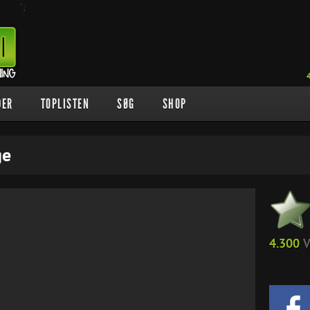
";
DER
TOPLISTEN
SØG
SHOP
ge
4.300
V