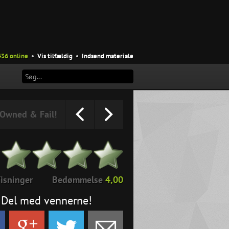
436 online
•
Vis tilfældig
•
Indsend materiale
Owned & Fail!
isninger
Bedømmelse
4,00
Del med vennerne!