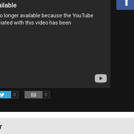
0
0
r