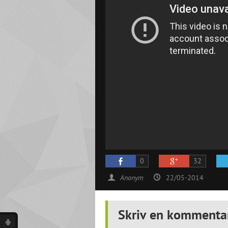
0
32
Anonym
22/05-2014
Skriv en kommenta