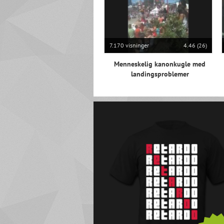
7.170 visninger
4.46 (26)
Menneskelig kanonkugle med
landingsproblemer