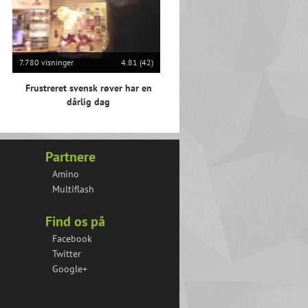
7.780 visninger
4.81 (42)
Frustreret svensk røver har en
dårlig dag
Partnere
Amino
Multiflash
Find os på
Facebook
Twitter
Google+
Parkour vs. Lille pige
Parkour