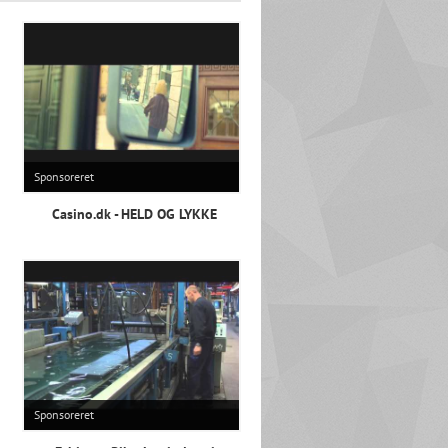
Sponsoreret
Casino.dk - HELD OG LYKKE
Sponsoreret