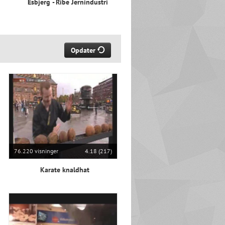
Esbjerg - Ribe Jernindustri
Opdater
76.220 visninger
4.18 (217)
Karate knaldhat