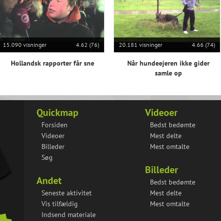
15.090 visninger
4.62 (76)
20.181 visninger
4.66 (74)
Hollandsk rapporter får sne
Når hundeejeren ikke gider
samle op
Quickmap
Videoer
Forsiden
Bedst bedømte
Videoer
Mest delte
Billeder
Mest omtalte
Søg
Billeder
Andet
Bedst bedømte
Seneste aktivitet
Mest delte
Vis tilfældig
Mest omtalte
Indsend materiale