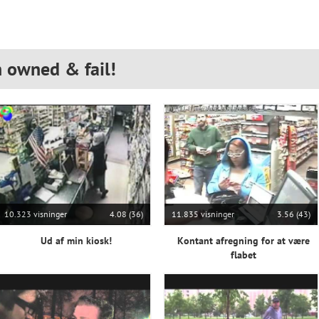
n owned & fail!
10.323 visninger
4.08 (36)
11.835 visninger
3.56 (43)
Ud af min kiosk!
Kontant afregning for at være
flabet