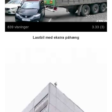
Crazy Stuff
Dyr
Facebook mm.
Illusioner
839 visninger
3.33 (3)
Kodak Moments
Memes
Lastbil med ekstra påhæng
Mennesker
Nasty Shit!
Owned & Fail!
Rage Face
SMS & Autocorrect
Tattoos
Tegninger
Bedst bedømte
Flest visninger
Mest delte
Mest omtalte