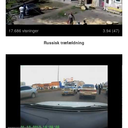
Crazy Stuff
Dyr
Facebook mm.
Illusioner
17.686 visninger
3.94 (47)
Kodak Moments
Memes
Russisk træfældning
Mennesker
Nasty Shit!
Owned & Fail!
Rage Face
SMS & Autocorrect
Tattoos
Tegninger
Bedst bedømte
Flest visninger
Mest delte
Mest omtalte