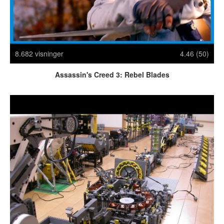
Crazy Stuff
Dyr
Facebook mm.
Illusioner
8.682 visninger
4.46 (50)
Kodak Moments
Memes
Assassin's Creed 3: Rebel Blades
Mennesker
Nasty Shit!
Owned & Fail!
Rage Face
SMS & Autocorrect
Tattoos
Tegninger
Bedst bedømte
Flest visninger
Mest delte
Mest omtalte