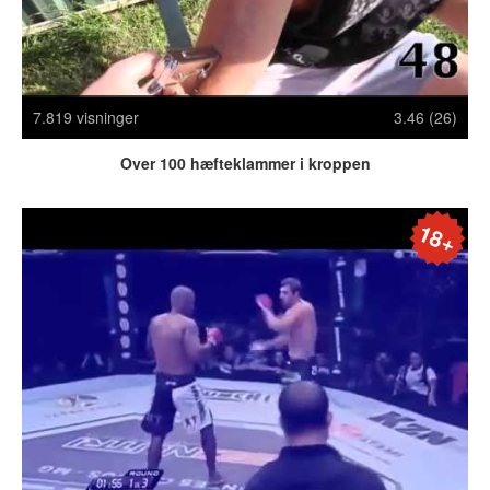
Crazy Stuff
Dyr
Facebook mm.
Illusioner
7.819 visninger
3.46 (26)
Kodak Moments
Memes
Over 100 hæfteklammer i kroppen
Mennesker
Nasty Shit!
18+
Owned & Fail!
Rage Face
SMS & Autocorrect
Tattoos
Tegninger
Bedst bedømte
Flest visninger
Mest delte
Mest omtalte