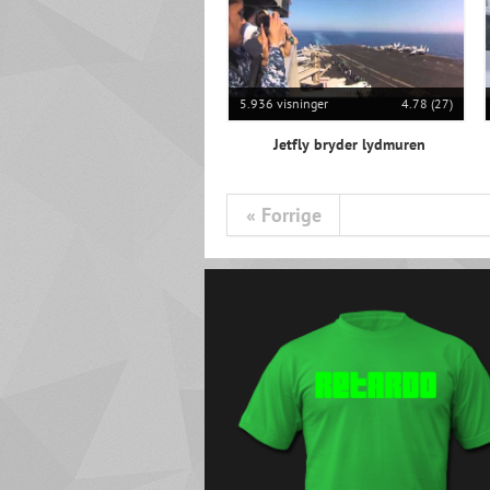
5.936 visninger
4.78 (27)
Jetfly bryder lydmuren
« Forrige