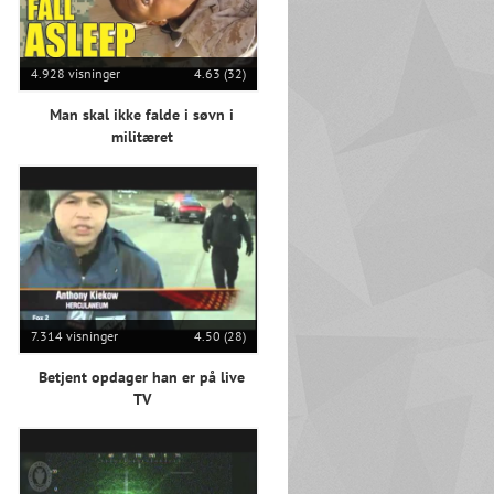
4.928 visninger
4.63 (32)
Man skal ikke falde i søvn i
militæret
7.314 visninger
4.50 (28)
Betjent opdager han er på live
TV