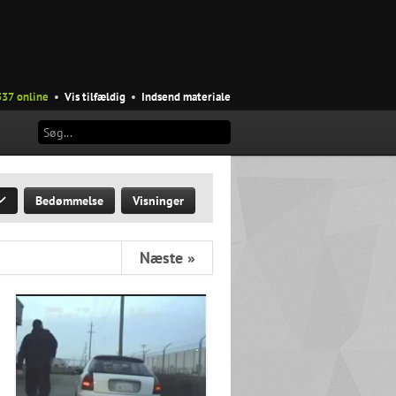
537 online
•
Vis tilfældig
•
Indsend materiale
Bedømmelse
Visninger
Næste »