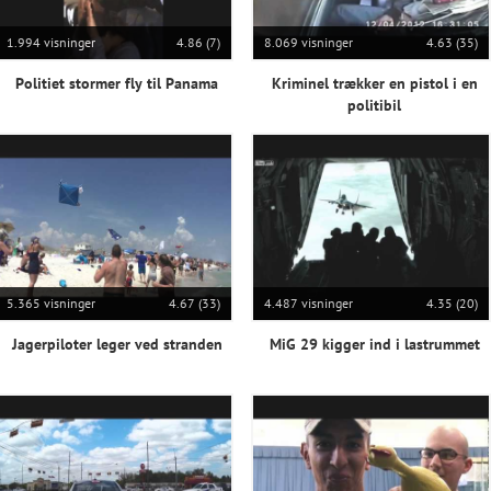
1.994 visninger
4.86 (7)
8.069 visninger
4.63 (35)
Politiet stormer fly til Panama
Kriminel trækker en pistol i en
politibil
5.365 visninger
4.67 (33)
4.487 visninger
4.35 (20)
Jagerpiloter leger ved stranden
MiG 29 kigger ind i lastrummet