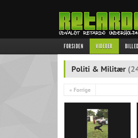
FORSIDEN
VIDEOER
BILLE
Politi & Militær
(
2
« Forrige