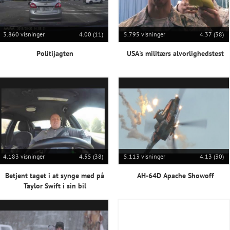
3.860 visninger
4.00 (11)
5.795 visninger
4.37 (38)
Politijagten
USA's militærs alvorlighedstest
4.183 visninger
4.55 (38)
5.113 visninger
4.13 (30)
Betjent taget i at synge med på
AH-64D Apache Showoff
Taylor Swift i sin bil