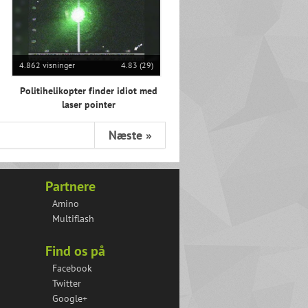
4.862 visninger
4.83 (29)
Politihelikopter finder idiot med
laser pointer
Næste »
Partnere
Amino
Multiflash
Find os på
Facebook
Twitter
Google+