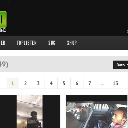
";
DER
TOPLISTEN
SØG
SHOP
49
)
Dato
1
2
3
4
5
6
7
...
13