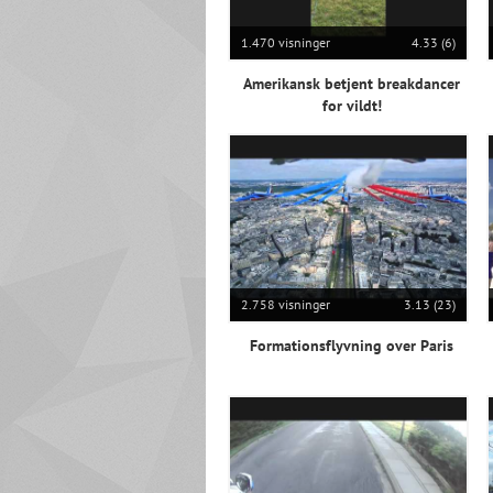
1.470 visninger
4.33 (6)
Amerikansk betjent breakdancer
for vildt!
2.758 visninger
3.13 (23)
Formationsflyvning over Paris