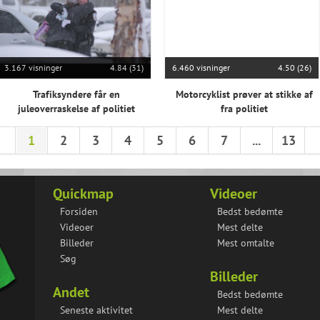
3.167 visninger
4.84 (31)
6.460 visninger
4.50 (26)
Trafiksyndere får en
Motorcyklist prøver at stikke af
juleoverraskelse af politiet
fra politiet
1
2
3
4
5
6
7
...
13
Quickmap
Videoer
Forsiden
Bedst bedømte
Videoer
Mest delte
Billeder
Mest omtalte
Søg
Billeder
Andet
Bedst bedømte
Seneste aktivitet
Mest delte