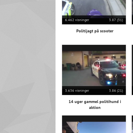
6.462 visninger
3.87 (31)
Politijagt på scooter
3.636 visninger
3.86 (21)
14 uger gammel politihund i
aktion