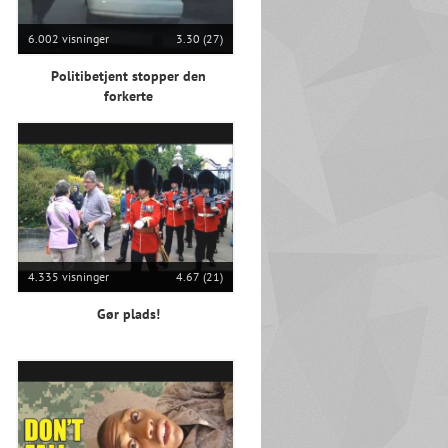
6.002 visninger
3.30 (27)
Politibetjent stopper den
forkerte
4.335 visninger
4.67 (21)
Gør plads!