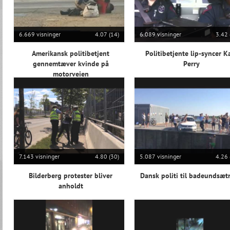
6.669 visninger
4.07 (14)
6.089 visninger
3.42 
Amerikansk politibetjent
Politibetjente lip-syncer K
gennemtæver kvinde på
Perry
motorvejen
7.143 visninger
4.80 (30)
5.087 visninger
4.26 
Bilderberg protester bliver
Dansk politi til badeundsæt
anholdt