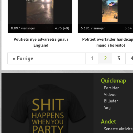
8.897 visninger
4.75 (40)
6.181 visninger
3.54 
Politiets nye advarselssignal i
Politiet overfalder handica
England
mand i kørestol
« Forrige
1
2
3
Quickmap
Forsiden
Videoer
Billeder
Søg
Andet
Seneste aktivite