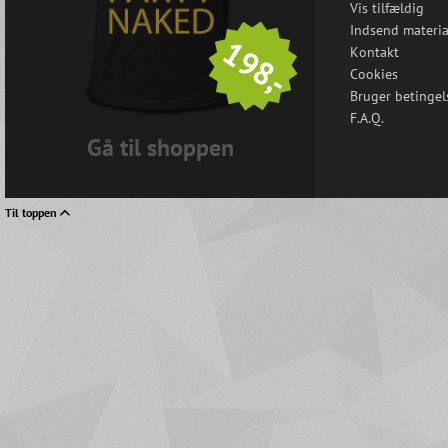
Vis tilfældig
Indsend materia
198,-
Kontakt
Cookies
Bruger betingel
F.A.Q.
Gå til shoppen
Til toppen