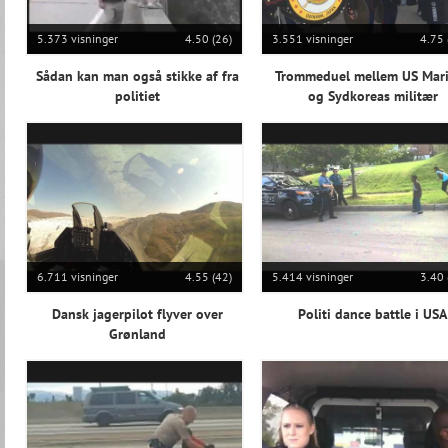
5.373 visninger
4.50 (26)
3.551 visninger
4.75 
Sådan kan man også stikke af fra
Trommeduel mellem US Mar
politiet
og Sydkoreas militær
6.711 visninger
4.55 (42)
5.414 visninger
3.40 
Dansk jagerpilot flyver over
Politi dance battle i USA
Grønland