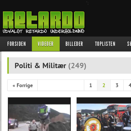
";
FORSIDEN
VIDEOER
BILLEDER
TOPLISTEN
S
Politi & Militær
(
249
)
« Forrige
1
2
3