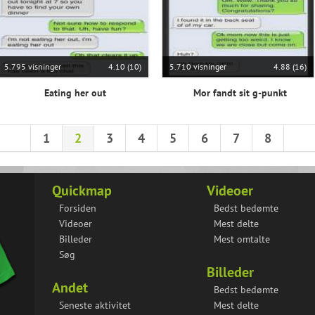
5.795 visninger
4.10 (10)
5.710 visninger
4.88 (16)
Eating her out
Mor fandt sit g-punkt
1
2
3
4
5
6
7
8
Quickmap
Videoer
Forsiden
Bedst bedømte
Videoer
Mest delte
Billeder
Mest omtalte
Søg
Billeder
Andet
Bedst bedømte
Seneste aktivitet
Mest delte