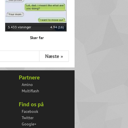
5.433 visninger
4.94 (16)
Skør far
Næste »
Partnere
Amino
Multiflash
Find os på
Facebook
Twitter
Google+