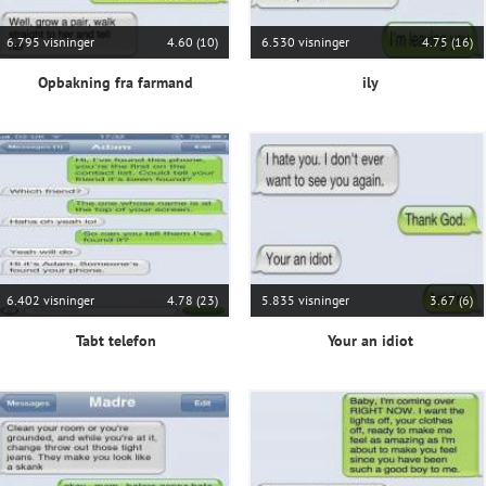
6.795 visninger
4.60 (10)
6.530 visninger
4.75 (16)
Opbakning fra farmand
ily
6.402 visninger
4.78 (23)
5.835 visninger
3.67 (6)
Tabt telefon
Your an idiot