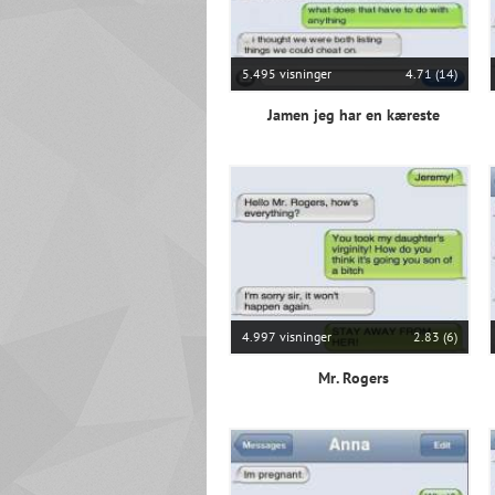
5.495 visninger
4.71 (14)
Jamen jeg har en kæreste
4.997 visninger
2.83 (6)
Mr. Rogers