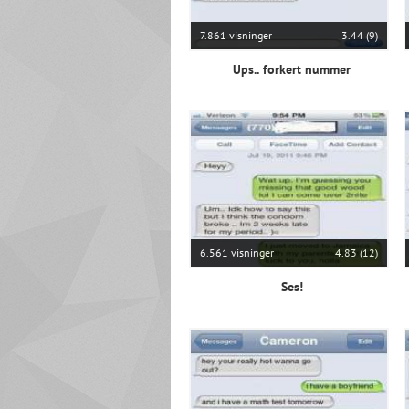
7.861 visninger
3.44 (9)
Ups.. forkert nummer
6.561 visninger
4.83 (12)
Ses!