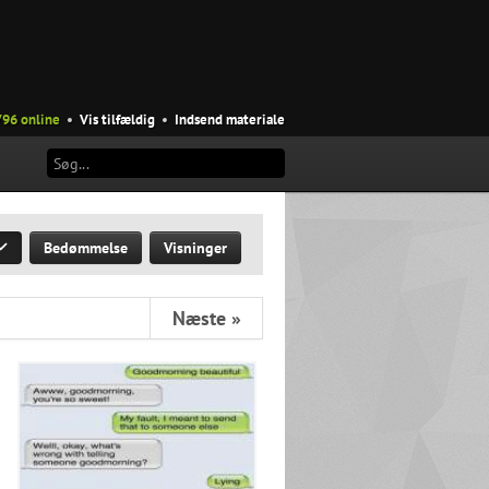
796 online
•
Vis tilfældig
•
Indsend materiale
Bedømmelse
Visninger
Næste »