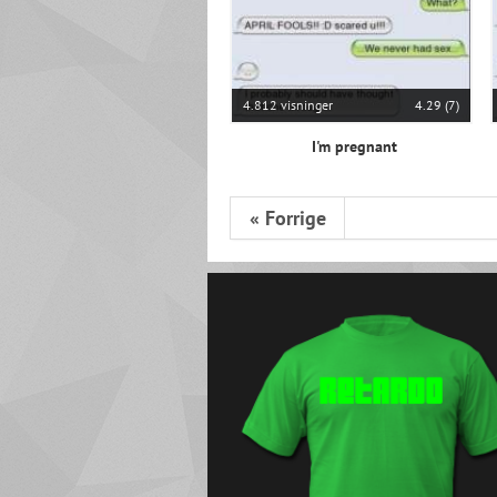
4.812 visninger
4.29 (7)
I'm pregnant
« Forrige