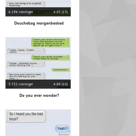
6.196 visninger
4.85 (13)
Douchebag morgenbesked
5.721 visninger
4.80 (10)
Do you ever wonder?