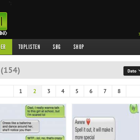
";
DER
TOPLISTEN
SØG
SHOP
t
(
154
)
Dato
1
2
3
4
5
6
7
8