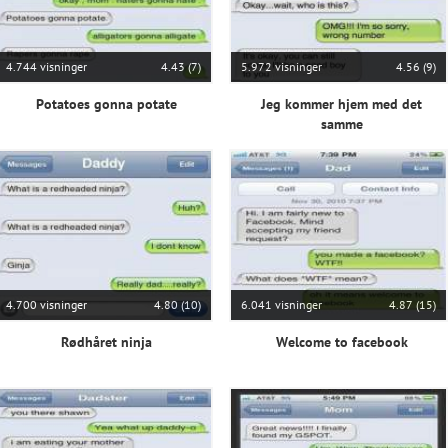
4.744 visninger
4.43 (7)
5.972 visninger
4.56 (9)
Potatoes gonna potate
Jeg kommer hjem med det
samme
4.700 visninger
4.80 (10)
6.041 visninger
4.87 (15)
Rødhåret ninja
Welcome to facebook