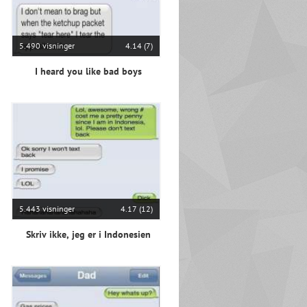
5.490 visninger
4.14 (7)
I heard you like bad boys
5.443 visninger
4.17 (12)
Skriv ikke, jeg er i Indonesien