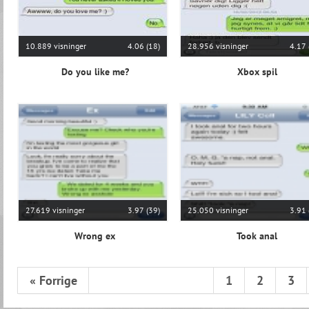
10.889 visninger
4.06 (18)
28.956 visninger
4.17 
Do you like me?
Xbox spil
27.619 visninger
3.97 (39)
25.050 visninger
3.91 
Wrong ex
Took anal
« Forrige
1
2
3