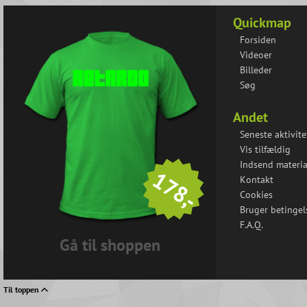
Quickmap
Forsiden
Videoer
Billeder
Søg
Andet
Seneste aktivite
Vis tilfældig
Indsend materia
178,-
Kontakt
Cookies
Bruger betingel
F.A.Q.
Gå til shoppen
Til toppen