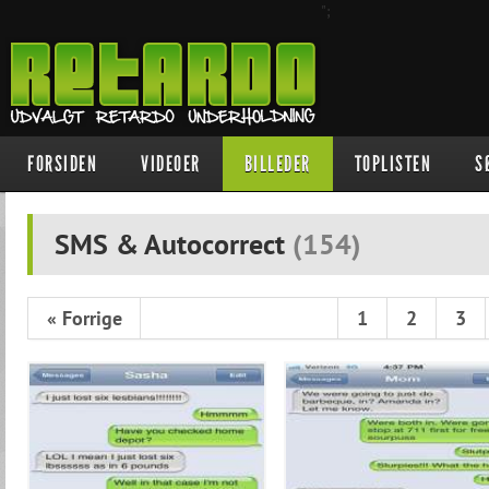
";
FORSIDEN
VIDEOER
BILLEDER
TOPLISTEN
S
SMS & Autocorrect
(
154
)
« Forrige
1
2
3