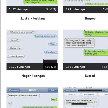
7.437 visninger
3.40 (5)
6.971 visninger
3.00
Lost six lesbians
Slurpee
12.224 visninger
4.08 (26)
9.353 visninger
4.62 
Nøgen i sengen
Busted