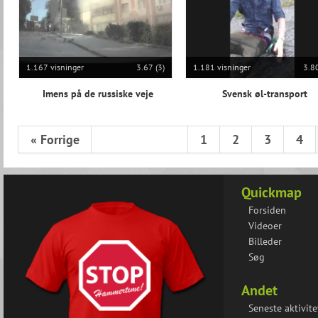
1.167 visninger
3.67 (3)
1.181 visninger
3.80
Imens på de russiske veje
Svensk øl-transport
« Forrige
1
2
3
4
Quickmap
Forsiden
Videoer
Billeder
Søg
Andet
Seneste aktivite