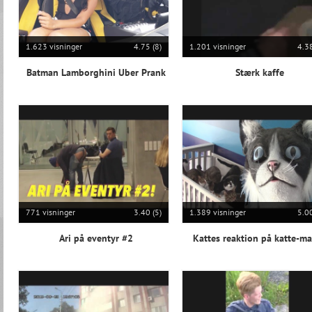
1.623 visninger
4.75 (8)
1.201 visninger
4.38
Batman Lamborghini Uber Prank
Stærk kaffe
771 visninger
3.40 (5)
1.389 visninger
5.00
Ari på eventyr #2
Kattes reaktion på katte-m