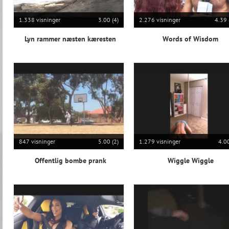
1.338 visninger
3.00 (4)
2.276 visninger
4.39 
Lyn rammer næsten kæresten
Words of Wisdom
847 visninger
5.00 (2)
1.279 visninger
4.00
Offentlig bombe prank
Wiggle Wiggle