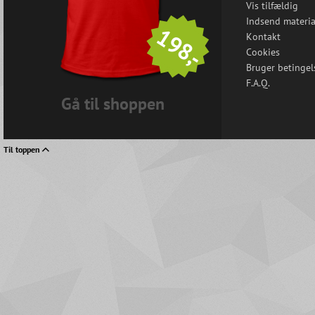
Vis tilfældig
Indsend materia
198,-
Kontakt
Cookies
Bruger betingel
F.A.Q.
Gå til shoppen
Til toppen