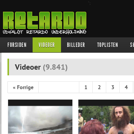
";
FORSIDEN
VIDEOER
BILLEDER
TOPLISTEN
S
Videoer
(
9.841
)
« Forrige
1
2
3
4